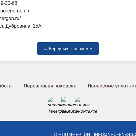
59-30-68
po-energon.ru
nergon.ru/
ул. Дубровина, 15А
← Вернуться к новостям
аботы
Порошковая покраска
Нанесение уплотни
©
НПО ЭНЕРГОН
| INFO@NPO-ENERG