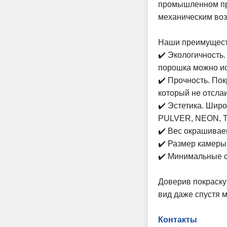
промышленном про
механическим во
Наши преимущест
✔️ Экологичность
порошка можно ис
✔️ Прочность. По
который не отсла
✔️ Эстетика. Широ
PULVER, NEON, 
✔️ Вес окрашиваем
✔️ Размер камеры
✔️ Минимальные с
Доверив покраску
вид даже спустя м
Контакты