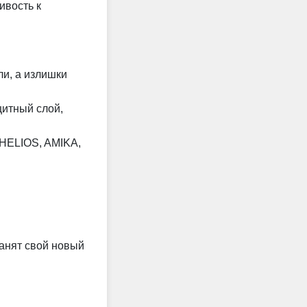
ивость к
ли, а излишки
щитный слой,
 HELIOS, AMIKA,
ранят свой новый