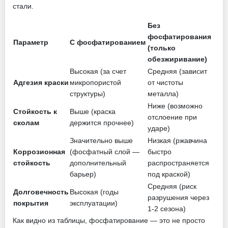
стали.
Без
фосфатирования
Параметр
С фосфатированием
(только
обезжиривание)
Высокая (за счет
Средняя (зависит
Адгезия краски
микропористой
от чистоты
структуры)
металла)
Ниже (возможно
Стойкость к
Выше (краска
отслоение при
сколам
держится прочнее)
ударе)
Значительно выше
Низкая (ржавчина
Коррозионная
(фосфатный слой —
быстро
стойкость
дополнительный
распространяется
барьер)
под краской)
Средняя (риск
Долговечность
Высокая (годы
разрушения через
покрытия
эксплуатации)
1-2 сезона)
Как видно из таблицы, фосфатирование — это не просто