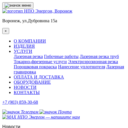
Воронеж, ул.Дубровина 15а
×
О КОМПАНИИ
ИЗДЕЛИЯ
УСЛУГИ
Лазерная резка
Гибочные работы
Лазерная резка труб
Токарно-фрезерные услуги
Электроэрозионная резка
Порошковая покраска
Нанесение уплотнителя
Лазерная
гравировка
ОПЛАТА И ДОСТАВКА
ОБОРУДОВАНИЕ
НОВОСТИ
КОНТАКТЫ
+7 (903) 859-30-68
Новости