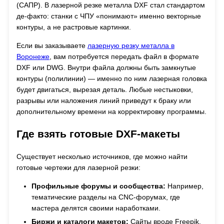
(САПР). В лазерной резке металла DXF стал стандартом
де-факто: станки с ЧПУ «понимают» именно векторные
контуры, а не растровые картинки.
Если вы заказываете
лазерную резку металла в
Воронеже
, вам потребуется передать файл в формате
DXF или DWG. Внутри файла должны быть замкнутые
контуры (полилинии) — именно по ним лазерная головка
будет двигаться, вырезая деталь. Любые нестыковки,
разрывы или наложения линий приведут к браку или
дополнительному времени на корректировку программы.
Где взять готовые DXF-макеты
Существует несколько источников, где можно найти
готовые чертежи для лазерной резки:
Профильные форумы и сообщества:
Например,
тематические разделы на CNC-форумах, где
мастера делятся своими наработками.
Биржи и каталоги макетов:
Сайты вроде Freepik,